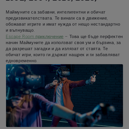
Маймуните са забавни, интелигентни и обичат
предизвикателствата. Те винаги са в движение,
обожават игрите и имат нужда от нещо нестандартно
и вълнуващо.
Escape
Room
приключение
– Това ще бъде перфектен
начин Маймуните да използват своя ум и бързина, за
да разрешат загадки и да излязат от стаята. Те
обичат игри, които ги държат нащрек и ги забавляват
едновременно.