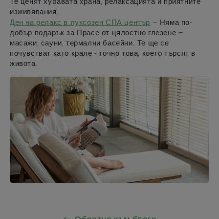
Те ценят хубавата храна, релаксацията и приятните
изживявания.
Ден на
релакс
в луксозен СПА център
– Няма по-
добър подарък за Прасе от цялостно глезене –
масажи, сауни, термални басейни. Те ще се
почувстват като крале - точно това, което търсят в
живота.