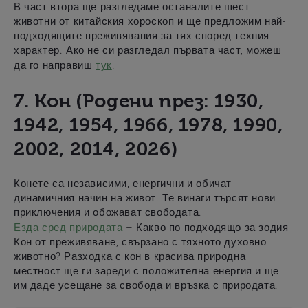
В част втора ще разгледаме останалите шест
животни от китайския хороскоп и ще предложим най-
подходящите преживявания за тях според техния
характер.
Ако не си разгледал първата част, можеш
да го направиш
тук
.
7. Кон (Родени през: 1930,
1942, 1954, 1966, 1978, 1990,
2002, 2014, 2026)
Конете са независими, енергични и обичат
динамичния начин на живот. Те винаги търсят нови
приключения и обожават свободата.
Езда сред природата
– Какво по-подходящо за зодия
Кон от преживяване, свързано с
тяхното духовно
животно? Разходка с кон в красива природна
местност ще ги зареди с положителна енергия и ще
им даде усещане за свобода и връзка с природата.