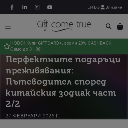
Премини към
|
Влизане
EN
BG
съдържанието
Facebook
Linkedin
Instagram
YouTube
Количка
НОВО! Купи GIFTCARD+, вземи 20% CASHBACK.
Само до 31.08!
Перфектните подаръци
преживявания:
Пътеводител според
китайския зодиак част
2/2
27 ФЕВРУАРИ 2025 Г.