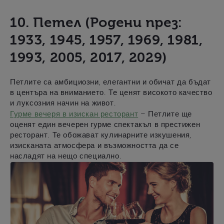
10. Петел (Родени през:
1933, 1945, 1957, 1969, 1981,
1993, 2005, 2017, 2029)
Петлите са амбициозни, елегантни и обичат да бъдат
в центъра на вниманието. Те ценят високото качество
и луксозния начин на живот.
Гурме вечеря в изискан ресторант
– Петлите ще
оценят един вечерен гурме спектакъл в престижен
ресторант. Те обожават кулинарните изкушения,
изисканата атмосфера и възможността да се
насладят на нещо специално.