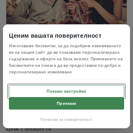
Ценим вашата поверителност
11. Куче (Родени през: 1934,
Използваме бисквитки, за да подобрим изживяването
1946, 1958, 1970, 1982, 1994,
ви на нашия сайт, да ви показваме персонализирано
съдържание и оферти на база анализ. Приемането на
2006, 2018, 2030)
бисквитките ни помага да ви предоставим по-добро и
персонализирано изживяване.
Кучетата са верни, добросърдечни и приключенски
настроени. Те обичат природата и социалните
преживявания с любими хора.
Покажи настройки
Уикенд сред природата
– Прекрасна възможност за
Приемам
Кучетата да прекарат време в уютна къща,
заобиколена от природа. Те ще оценят това
преживяване, защото им позволява да се отпуснат, да
Политика за поверителност
се заредят с положителна енергия и да прекарат
време с близките си.